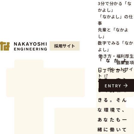
3分で分かる「な
かよし」
「なかよし」の仕
事
先輩と「なかよ
し」
数字でみる「なか
採用サイト
よし」
働き方・福利厚生
「なかよ
募集要項
コーポレートサイ
し」だから
ト
こそ、安心
ENTRY
して挑戦で
きる。そん
な環境で、
あなたも一
緒に働いて