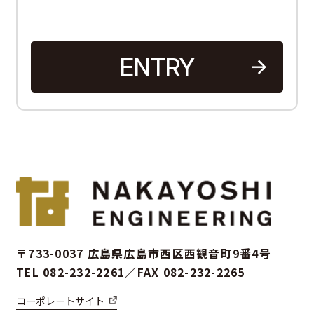
番号、連絡先その他の記述等により特定
の個人を識別できる情報及び容貌、指
紋、声紋にかかるデータ、及び健康保険
証の保険者番号などの当該情報単体から
特定の個人を識別できる情報（個人識別
情報）を指します。
A
l
第2条（個人情報の収集方法）
t
当社は、ユーザーが利用登録をする際に
e
氏名、生年月日、住所、電話番号、メー
ルアドレス、銀行口座番号、クレジット
r
カード番号、運転免許証番号などの個人
n
情報をお尋ねすることがあります。ま
a
た、ユーザーと提携先などとの間でなさ
t
〒733-0037
広島県広島市西区西観音町9番4号
れたユーザーの個人情報を含む取引記録
i
TEL 082-232-2261／FAX 082-232-2265
や決済に関する情報を,当社の提携先
v
（情報提供元、広告主、広告配信先など
e
コーポレートサイト
を含みます。以下、｢提携先｣といいま
: