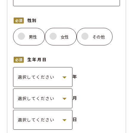
性別
必須
男性
女性
その他
生年月日
必須
年
月
日